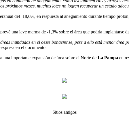
ajos en condición de anegamiento, como así también ríos y arroyos des
 los próximos meses, muchos lotes no logren recuperar un estado adec
eranual del -18,6%, en respuesta al anegamiento durante tiempo prolo
prevé una leve merma de -1,3% sobre el área que podría implantarse d
s áreas inundadas en el oeste bonaerense, pese a ello está menor área
e expresa en el documento.
ra una importante expansión de área sobre el Norte de
La Pampa
en res
Sitios amigos