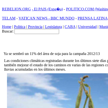
REBELION.ORG
- El PAIS (Espa�a)
-
POLITICO.COM (Washing
TELAM
-
VATICAN NEWS -
BBC MUNDO
-
PRENSA LATINA
Home
|
Politica
|
Provincia
|
Legislatura
|
CABA
|
Universidad
|
Munic
Buscar:
Ya se sembró un 11% del área de soja para la campaña 2012/13
Las condiciones climáticas registradas durante los últimos siete días
también mejorar el estado de los caminos en varias de las regiones 
lluvias acumuladas en los últimos meses.