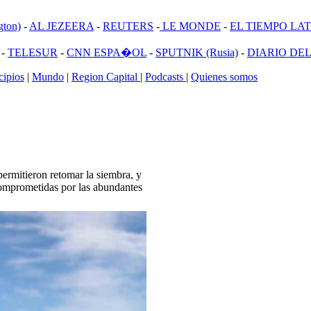
ton)
-
AL JEZEERA
-
REUTERS
-
LE MONDE
-
EL TIEMPO LATI
-
TELESUR
-
CNN ESPA�OL
-
SPUTNIK (Rusia)
-
DIARIO DEL
ipios
|
Mundo
|
Region Capital
|
Podcasts
|
Quienes somos
 permitieron retomar la siembra, y
comprometidas por las abundantes