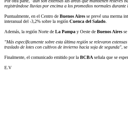
Por otra parte,
"aún son extensas las áreas que mantienen relieves b
registrándose lluvias por encima a los promedios normales durante
Puntualmente, en el Centro de
Buenos Aires
se prevé una merma int
interanual del -3,2% sobre la región
Cuenca del Salado
.
Además, la región Norte de
La Pampa
y Oeste de
Buenos Aires
se 
"Más específicamente sobre esta última región se relevaron extensa
traslado de lotes con cultivos de invierno hacia soja de segunda"
, s
Finalmente, el comunicado emitido por la
BCBA
señala que se espe
E.V