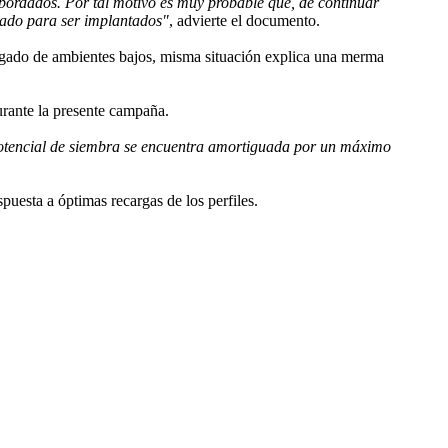
bordados. Por tal motivo es muy probable que, de continuar
uado para ser implantados"
, advierte el documento.
ngado de ambientes bajos, misma situación explica una merma
urante la presente campaña.
 potencial de siembra se encuentra amortiguada por un máximo
puesta a óptimas recargas de los perfiles.