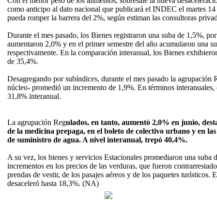
Con el menor peso de los alimentos, sobresale la nueva desacelerac
como anticipo al dato nacional que publicará el INDEC el martes 14 
pueda romper la barrera del 2%, según estiman las consultoras privad
Durante el mes pasado, los Bienes registraron una suba de 1,5%, por
aumentaron 2,0% y en el primer semestre del año acumularon una s
respectivamente. En la comparación interanual, los Bienes exhibiero
de 35,4%.
Desagregando por subíndices, durante el mes pasado la agrupación 
núcleo- promedió un incremento de 1,9%. En términos interanuales, 
31,8% interanual.
La agrupación Reg
ulados, en tanto, aumentó 2,0% en junio, desta
de la medicina prepaga, en el boleto de colectivo urbano y en las t
de suministro de agua. A nivel interanual, trepó 40,4%.
A su vez, los bienes y servicios Estacionales promediaron una suba 
incrementos en los precios de las verduras, que fueron contrarrestados
prendas de vestir, de los pasajes aéreos y de los paquetes turísticos. 
desaceleró hasta 18,3%. (NA)