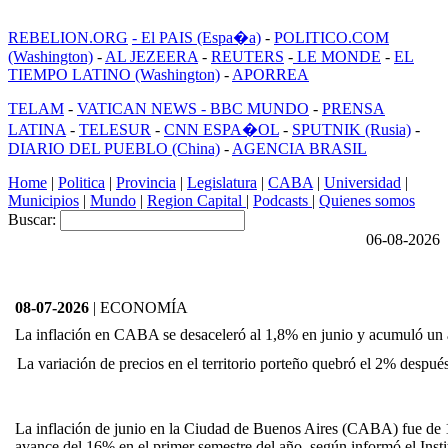
REBELION.ORG
- El PAIS (Espa�a)
-
POLITICO.COM
(Washington)
-
AL JEZEERA
-
REUTERS
-
LE MONDE
-
EL
TIEMPO LATINO (Washington)
-
APORREA
TELAM
-
VATICAN NEWS -
BBC MUNDO
-
PRENSA
LATINA
-
TELESUR
-
CNN ESPA�OL
-
SPUTNIK (Rusia)
-
DIARIO DEL PUEBLO (China)
-
AGENCIA BRASIL
Home
|
Politica
|
Provincia
|
Legislatura
|
CABA
|
Universidad
|
Municipios
|
Mundo
|
Region Capital
|
Podcasts
|
Quienes somos
Buscar:
06-08-2026
08-07-2026
| ECONOMÍA
La inflación en CABA se desaceleró al 1,8% en junio y acumuló un 
La variación de precios en el territorio porteño quebró el 2% despu
La inflación de junio en la Ciudad de Buenos Aires (CABA) fue de 
avance del 16% en el primer semestre del año, según informó el Insti