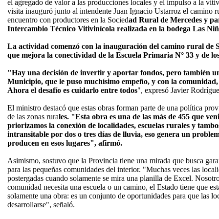
el agregado de valor a las producciones locales y el impulso a la viti
visita inauguró junto al intendente Juan Ignacio Ustarroz el camino 
encuentro con productores en la Socied
ad Rural de Mercedes y par
Intercambio Técnico Vitivinícola realizada en la bodega Las Niñ
La actividad comenzó con la inauguración del camino rural de S
que mejora la conectividad de la Escuela Primaria N° 33 y de lo
"Hay una decisión de invertir y aportar fondos, pero también u
Municipio, que le puso muchísimo empeño, y con la comunidad,
Ahora el desafío es cuidarlo entre todos
", expresó Javier Rodrígue
El ministro destacó que estas obras forman parte de una política prov
de las zonas rura
les. "Esta obra es una de las más de 455 que ve
priorizamos la conexión de localidades, escuelas rurales y ta
intransitable por dos o tres días de lluvia, eso genera un proble
producen en esos lugares", afirmó.
Asimismo, sostuvo que la Provincia tiene una mirada que busca gara
para las pequeñas comunidades del interior. "Muchas veces las loca
postergadas cuando solamente se mira una planilla de Excel. Nosotr
comunidad necesita una escuela o un camino, el Estado tiene que es
solamente una obra: es un conjunto de oportunidades para que las lo
desarrollarse", señaló.