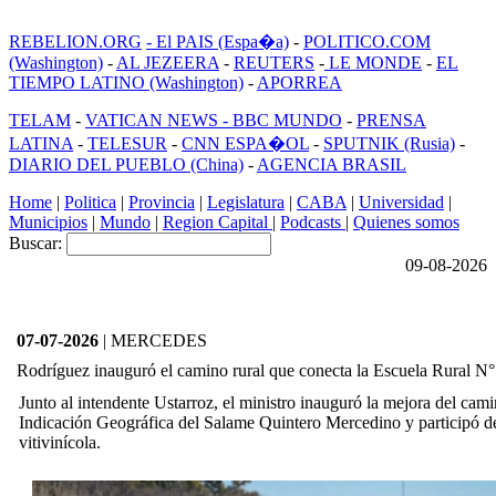
REBELION.ORG
- El PAIS (Espa�a)
-
POLITICO.COM
(Washington)
-
AL JEZEERA
-
REUTERS
-
LE MONDE
-
EL
TIEMPO LATINO (Washington)
-
APORREA
TELAM
-
VATICAN NEWS -
BBC MUNDO
-
PRENSA
LATINA
-
TELESUR
-
CNN ESPA�OL
-
SPUTNIK (Rusia)
-
DIARIO DEL PUEBLO (China)
-
AGENCIA BRASIL
Home
|
Politica
|
Provincia
|
Legislatura
|
CABA
|
Universidad
|
Municipios
|
Mundo
|
Region Capital
|
Podcasts
|
Quienes somos
Buscar:
09-08-2026
07-07-2026
| MERCEDES
Rodríguez inauguró el camino rural que conecta la Escuela Rural N°
Junto al intendente Ustarroz, el ministro inauguró la mejora del cami
Indicación Geográfica del Salame Quintero Mercedino y participó de
vitivinícola.