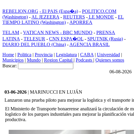
REBELION.ORG
- El PAIS (Espa�a)
-
POLITICO.COM
(Washington)
-
AL JEZEERA
-
REUTERS
-
LE MONDE
-
EL
TIEMPO LATINO (Washington)
-
APORREA
TELAM
-
VATICAN NEWS -
BBC MUNDO
-
PRENSA
LATINA
-
TELESUR
-
CNN ESPA�OL
-
SPUTNIK (Rusia)
-
DIARIO DEL PUEBLO (China)
-
AGENCIA BRASIL
Home
|
Politica
|
Provincia
|
Legislatura
|
CABA
|
Universidad
|
Municipios
|
Mundo
|
Region Capital
|
Podcasts
|
Quienes somos
Buscar:
06-08-2026
03-06-2026
| MARINUCCI EN LUJÁN
Lanzaron una prueba piloto para mejorar la logística y el transporte i
El Ministerio de Transporte bonaerense analizará la circulación de 
logístico de los parques industriales para mejorar la planificación via
productiva.