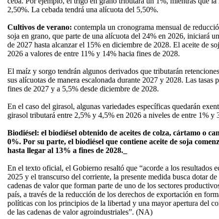
ceba. Por ejemplo, el trigo en grano tributará un 1%, mientras que la 
2,50%. La cebada tendrá una alícuota del 5,50%.
Cultivos de verano:
contempla un cronograma mensual de reducción
soja en grano, que parte de una alícuota del 24% en 2026, iniciará u
de 2027 hasta alcanzar el 15% en diciembre de 2028. El aceite de s
2026 a valores de entre 11% y 14% hacia fines de 2028.
El maíz y sorgo tendrán algunos derivados que tributarán retenciones
sus alícuotas de manera escalonada durante 2027 y 2028. Las tasas
fines de 2027 y a 5,5% desde diciembre de 2028.
En el caso del girasol, algunas variedades específicas quedarán exent
girasol tributará entre 2,5% y 4,5% en 2026 a niveles de entre 1% y 
Biodiésel: el biodiésel obtenido de aceites de colza, cártamo o c
0%. Por su parte, el biodiésel que contiene aceite de soja come
hasta llegar al 13% a fines de 2028._
En el texto oficial, el Gobierno resaltó que “acorde a los resultados
2025 y el transcurso del corriente, la presente medida busca dotar d
cadenas de valor que forman parte de uno de los sectores productivo
país, a través de la reducción de los derechos de exportación en for
políticas con los principios de la libertad y una mayor apertura del 
de las cadenas de valor agroindustriales”. (NA)