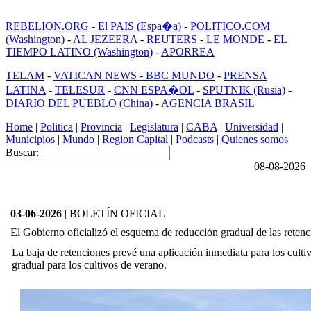
REBELION.ORG
- El PAIS (Espa�a)
-
POLITICO.COM
(Washington)
-
AL JEZEERA
-
REUTERS
-
LE MONDE
-
EL
TIEMPO LATINO (Washington)
-
APORREA
TELAM
-
VATICAN NEWS -
BBC MUNDO
-
PRENSA
LATINA
-
TELESUR
-
CNN ESPA�OL
-
SPUTNIK (Rusia)
-
DIARIO DEL PUEBLO (China)
-
AGENCIA BRASIL
Home
|
Politica
|
Provincia
|
Legislatura
|
CABA
|
Universidad
|
Municipios
|
Mundo
|
Region Capital
|
Podcasts
|
Quienes somos
Buscar:
08-08-2026
03-06-2026
| BOLETÍN OFICIAL
El Gobierno oficializó el esquema de reducción gradual de las retenc
La baja de retenciones prevé una aplicación inmediata para los cult
gradual para los cultivos de verano.