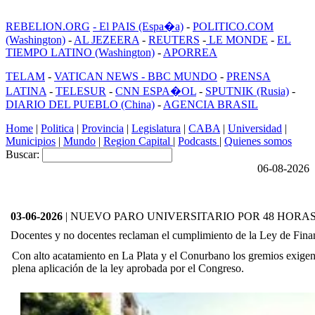
REBELION.ORG
- El PAIS (Espa�a)
-
POLITICO.COM
(Washington)
-
AL JEZEERA
-
REUTERS
-
LE MONDE
-
EL
TIEMPO LATINO (Washington)
-
APORREA
TELAM
-
VATICAN NEWS -
BBC MUNDO
-
PRENSA
LATINA
-
TELESUR
-
CNN ESPA�OL
-
SPUTNIK (Rusia)
-
DIARIO DEL PUEBLO (China)
-
AGENCIA BRASIL
Home
|
Politica
|
Provincia
|
Legislatura
|
CABA
|
Universidad
|
Municipios
|
Mundo
|
Region Capital
|
Podcasts
|
Quienes somos
Buscar:
06-08-2026
03-06-2026
| NUEVO PARO UNIVERSITARIO POR 48 HORA
Docentes y no docentes reclaman el cumplimiento de la Ley de Fina
Con alto acatamiento en La Plata y el Conurbano los gremios exigen 
plena aplicación de la ley aprobada por el Congreso.