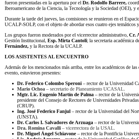
fueron presentadas en la apertura por el
Dr. Rodolfo Barrere,
coord
Iberoamericano de la Ciencia, la Tecnología y la Sociedad (OEI), y e
Durante la tarde del jueves, las comisiones se reunieron en el Espac
UCALP-SOLP, con el objeto de abordar esos cuatro ejes temáticos y 
Los grupos fueron moderados por el vicerrector administrativo,
Cr. 
Gestión Institucional,
Esp. Mirta Cantoli
; la secretaria académica
Fernández,
y la Rectora de la UCALP.
LOS ASISTENTES AL ENCUENTRO
Además de los mencionados más arriba, entre los académicos de las d
evento, estuvieron presentes:
Dr. Federico Colombo Speroni
– rector de la Universidad 
Mario Ochoa
– secretario de Planeamiento UCASAL.
Mgtr. Lic. Eugenio Martín de Palma
– rector de la Univers
presidente del Consejo de Rectores de Universidades Privadas
(CRUP).
Ing. José Federico Fanjul
– rector de la Universidad del No
(UNSTA).
Dr. Carlos I. Salvadores de Arzuaga
– rector de la Univers
Dra. Romina Cavalli
– vicerrectora de la USAL.
Dr. Miguel Ángel Schiavone
– rector de la Pontificia Unive