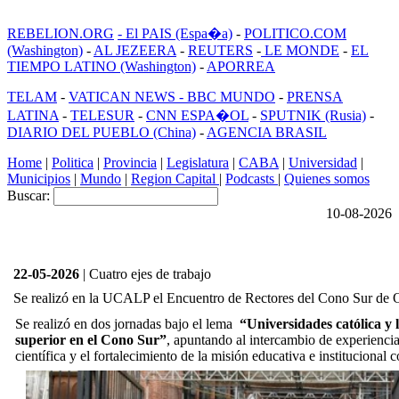
REBELION.ORG
- El PAIS (Espa�a)
-
POLITICO.COM
(Washington)
-
AL JEZEERA
-
REUTERS
-
LE MONDE
-
EL
TIEMPO LATINO (Washington)
-
APORREA
TELAM
-
VATICAN NEWS -
BBC MUNDO
-
PRENSA
LATINA
-
TELESUR
-
CNN ESPA�OL
-
SPUTNIK (Rusia)
-
DIARIO DEL PUEBLO (China)
-
AGENCIA BRASIL
Home
|
Politica
|
Provincia
|
Legislatura
|
CABA
|
Universidad
|
Municipios
|
Mundo
|
Region Capital
|
Podcasts
|
Quienes somos
Buscar:
10-08-2026
22-05-2026
| Cuatro ejes de trabajo
Se realizó en la UCALP el Encuentro de Rectores del Cono Sur 
Se realizó en dos jornadas bajo el lema
“Universidades católica y l
superior en el Cono Sur”
, apuntando al intercambio de experienci
científica y el fortalecimiento de la misión educativa e institucional 