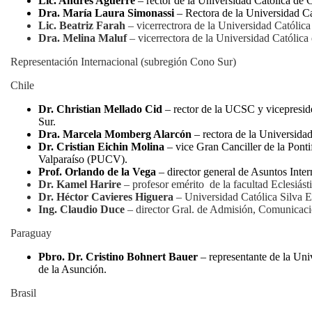
Lic. Andrés Aguerre
– rector de la Universidad Católica de
Dra. María Laura Simonassi
– Rectora de la Universidad C
Lic. Beatriz Farah
– vicerrectrora de la Universidad Católic
Dra. Melina Maluf
– vicerrectora de la Universidad Católica
Representación Internacional (subregión Cono Sur)
Chile
Dr. Christian Mellado Cid
– rector de la UCSC y vicepre
Sur.
Dra. Marcela Momberg Alarcón
– rectora de la Universid
Dr. Cristian Eichin Molina
– vice Gran Canciller de la Ponti
Valparaíso (PUCV).
Prof. Orlando de la Vega
– director general de Asuntos Int
Dr. Kamel Harire
– profesor emérito de la facultad Eclesiás
Dr. Héctor Cavieres Higuera
– Universidad Católica Silva E
Ing. Claudio Duce
– director Gral. de Admisión, Comunicac
Paraguay
Pbro. Dr. Cristino Bohnert Bauer
– representante de la Uni
de la Asunción.
Brasil