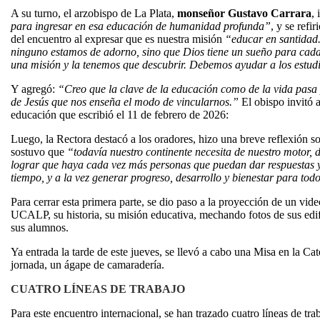
A su turno, el arzobispo de La Plata,
monseñor Gustavo Carrara
, 
para ingresar en esa educación de humanidad profunda”
, y se refi
del encuentro al expresar que es nuestra misión
“educar en santidad
ninguno estamos de adorno, sino que Dios tiene un sueño para cada
una misión y la tenemos que descubrir. Debemos ayudar a los estud
Y agregó:
“Creo que la clave de la educación como de la vida pasa p
de Jesús que nos enseña el modo de vincularnos.”
El obispo invitó 
educación que escribió el 11 de febrero de 2026:
Luego, la Rectora destacó a los oradores, hizo una breve reflexión s
sostuvo que
“todavía nuestro continente necesita de nuestro motor, 
lograr que haya cada vez más personas que puedan dar respuestas y 
tiempo, y a la vez generar progreso, desarrollo y bienestar para tod
Para cerrar esta primera parte, se dio paso a la proyección de un vide
UCALP, su historia, su misión educativa, mechando fotos de sus edifi
sus alumnos.
Ya entrada la tarde de este jueves, se llevó a cabo una Misa en la Ca
jornada, un ágape de camaradería.
CUATRO LÍNEAS DE TRABAJO
Para este encuentro internacional, se han trazado cuatro líneas de tr