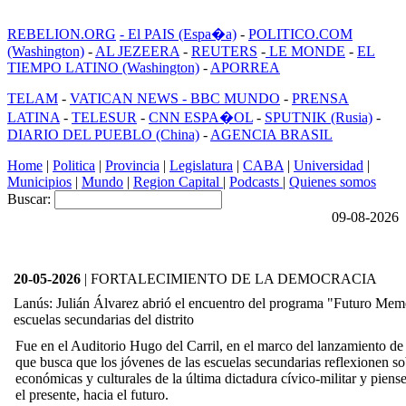
REBELION.ORG
- El PAIS (Espa�a)
-
POLITICO.COM
(Washington)
-
AL JEZEERA
-
REUTERS
-
LE MONDE
-
EL
TIEMPO LATINO (Washington)
-
APORREA
TELAM
-
VATICAN NEWS -
BBC MUNDO
-
PRENSA
LATINA
-
TELESUR
-
CNN ESPA�OL
-
SPUTNIK (Rusia)
-
DIARIO DEL PUEBLO (China)
-
AGENCIA BRASIL
Home
|
Politica
|
Provincia
|
Legislatura
|
CABA
|
Universidad
|
Municipios
|
Mundo
|
Region Capital
|
Podcasts
|
Quienes somos
Buscar:
09-08-2026
20-05-2026
| FORTALECIMIENTO DE LA DEMOCRACIA
Lanús: Julián Álvarez abrió el encuentro del programa "Futuro Memo
escuelas secundarias del distrito
Fue en el Auditorio Hugo del Carril, en el marco del lanzamiento de 
que busca que los jóvenes de las escuelas secundarias reflexionen sob
económicas y culturales de la última dictadura cívico-militar y piens
el presente, hacia el futuro.