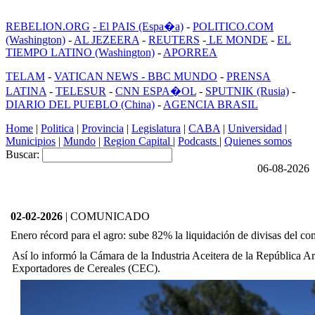
REBELION.ORG
- El PAIS (Espa�a)
-
POLITICO.COM
(Washington)
-
AL JEZEERA
-
REUTERS
-
LE MONDE
-
EL
TIEMPO LATINO (Washington)
-
APORREA
TELAM
-
VATICAN NEWS -
BBC MUNDO
-
PRENSA
LATINA
-
TELESUR
-
CNN ESPA�OL
-
SPUTNIK (Rusia)
-
DIARIO DEL PUEBLO (China)
-
AGENCIA BRASIL
Home
|
Politica
|
Provincia
|
Legislatura
|
CABA
|
Universidad
|
Municipios
|
Mundo
|
Region Capital
|
Podcasts
|
Quienes somos
Buscar:
06-08-2026
02-02-2026
| COMUNICADO
Enero récord para el agro: sube 82% la liquidación de divisas del co
Así lo informó la Cámara de la Industria Aceitera de la República 
Exportadores de Cereales (CEC).