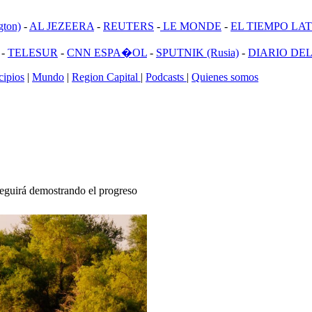
ton)
-
AL JEZEERA
-
REUTERS
-
LE MONDE
-
EL TIEMPO LATI
-
TELESUR
-
CNN ESPA�OL
-
SPUTNIK (Rusia)
-
DIARIO DEL
ipios
|
Mundo
|
Region Capital
|
Podcasts
|
Quienes somos
eguirá demostrando el progreso