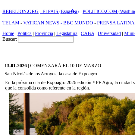
REBELION.ORG
- El PAIS (Espa�a)
-
POLITICO.COM (Washing
TELAM
-
VATICAN NEWS -
BBC MUNDO
-
PRENSA LATINA
Home
|
Politica
|
Provincia
|
Legislatura
|
CABA
|
Universidad
|
Munic
Buscar:
13-01-2026
| COMENZARÁ EL 10 DE MARZO
San Nicolás de los Arroyos, la casa de Expoagro
En la próxima cita de Expoagro 2026 edición YPF Agro, la ciudad s
que la consolida como referente en la región.