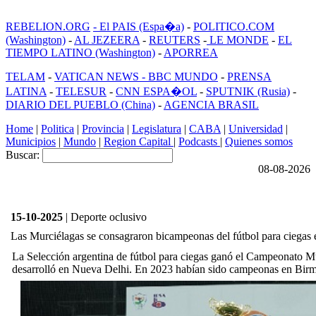
REBELION.ORG
- El PAIS (Espa�a)
-
POLITICO.COM
(Washington)
-
AL JEZEERA
-
REUTERS
-
LE MONDE
-
EL
TIEMPO LATINO (Washington)
-
APORREA
TELAM
-
VATICAN NEWS -
BBC MUNDO
-
PRENSA
LATINA
-
TELESUR
-
CNN ESPA�OL
-
SPUTNIK (Rusia)
-
DIARIO DEL PUEBLO (China)
-
AGENCIA BRASIL
Home
|
Politica
|
Provincia
|
Legislatura
|
CABA
|
Universidad
|
Municipios
|
Mundo
|
Region Capital
|
Podcasts
|
Quienes somos
Buscar:
08-08-2026
15-10-2025
| Deporte oclusivo
Las Murciélagas se consagraron bicampeonas del fútbol para ciegas 
La Selección argentina de fútbol para ciegas ganó el Campeonato 
desarrolló en Nueva Delhi. En 2023 habían sido campeonas en Bir