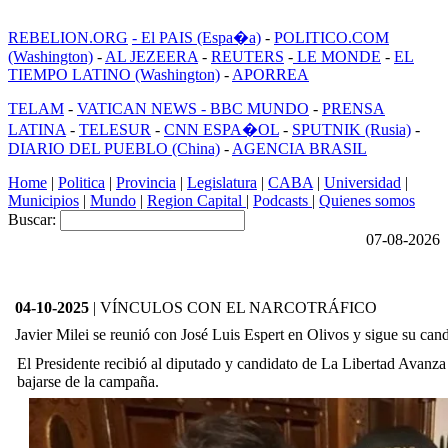
REBELION.ORG
- El PAIS (Espa�a)
-
POLITICO.COM
(Washington)
-
AL JEZEERA
-
REUTERS
-
LE MONDE
-
EL
TIEMPO LATINO (Washington)
-
APORREA
TELAM
-
VATICAN NEWS -
BBC MUNDO
-
PRENSA
LATINA
-
TELESUR
-
CNN ESPA�OL
-
SPUTNIK (Rusia)
-
DIARIO DEL PUEBLO (China)
-
AGENCIA BRASIL
Home
|
Politica
|
Provincia
|
Legislatura
|
CABA
|
Universidad
|
Municipios
|
Mundo
|
Region Capital
|
Podcasts
|
Quienes somos
Buscar:
07-08-2026
04-10-2025
| VÍNCULOS CON EL NARCOTRÁFICO
Javier Milei se reunió con José Luis Espert en Olivos y sigue su can
El Presidente recibió al diputado y candidato de La Libertad Avanza
bajarse de la campaña.