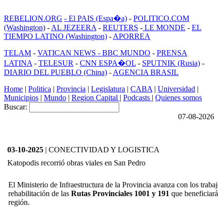
REBELION.ORG
- El PAIS (Espa�a)
-
POLITICO.COM
(Washington)
-
AL JEZEERA
-
REUTERS
-
LE MONDE
-
EL
TIEMPO LATINO (Washington)
-
APORREA
TELAM
-
VATICAN NEWS -
BBC MUNDO
-
PRENSA
LATINA
-
TELESUR
-
CNN ESPA�OL
-
SPUTNIK (Rusia)
-
DIARIO DEL PUEBLO (China)
-
AGENCIA BRASIL
Home
|
Politica
|
Provincia
|
Legislatura
|
CABA
|
Universidad
|
Municipios
|
Mundo
|
Region Capital
|
Podcasts
|
Quienes somos
Buscar:
07-08-2026
03-10-2025
| CONECTIVIDAD Y LOGISTICA
Katopodis recorrió obras viales en San Pedro
El Ministerio de Infraestructura de la Provincia avanza con los trab
rehabilitación de las
Rutas Provinciales 1001 y 191
que beneficiará
región.