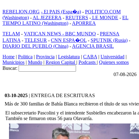
REBELION.ORG
- El PAIS (Espa�a)
-
POLITICO.COM
(Washington)
-
AL JEZEERA
-
REUTERS
-
LE MONDE
-
EL
TIEMPO LATINO (Washington)
-
APORREA
TELAM
-
VATICAN NEWS -
BBC MUNDO
-
PRENSA
LATINA
-
TELESUR
-
CNN ESPA�OL
-
SPUTNIK (Rusia)
-
DIARIO DEL PUEBLO (China)
-
AGENCIA BRASIL
Home
|
Politica
|
Provincia
|
Legislatura
|
CABA
|
Universidad
|
Municipios
|
Mundo
|
Region Capital
|
Podcasts
|
Quienes somos
Buscar:
07-08-2026
03-10-2025
| ENTREGA DE ESCRITURAS
Más de 300 familias de Bahía Blanca recibieron el título de sus vivi
El subsecretario Pascolini y el intendente Susbielles encabezaron la 
También se firmaron otras 56 para Olavarría.