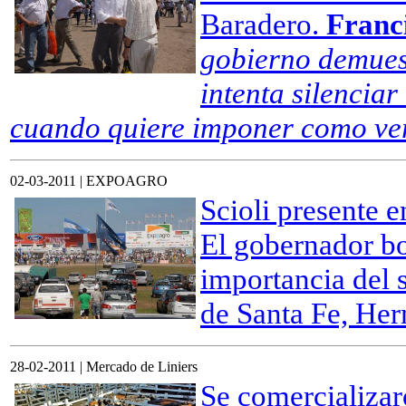
Baradero.
Franc
gobierno demues
intenta silenciar
cuando quiere imponer como ver
02-03-2011 | EXPOAGRO
Scioli presente e
El gobernador bon
importancia del 
de Santa Fe, Her
28-02-2011 | Mercado de Liniers
Se comercializar