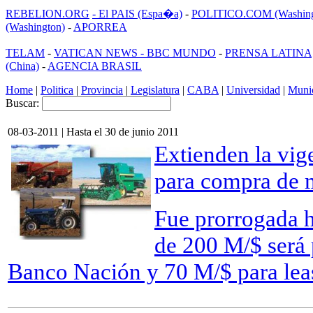
REBELION.ORG
- El PAIS (Espa�a)
-
POLITICO.COM (Washing
(Washington)
-
APORREA
TELAM
-
VATICAN NEWS -
BBC MUNDO
-
PRENSA LATINA
(China)
-
AGENCIA BRASIL
Home
|
Politica
|
Provincia
|
Legislatura
|
CABA
|
Universidad
|
Munic
Buscar:
08-03-2011 | Hasta el 30 de junio 2011
Extienden la vig
para compra de m
Fue prorrogada h
de 200 M/$ será 
Banco Nación y 70 M/$ para lea