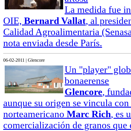
La medida fue in
OIE,
Bernard Vallat
, al presid
Calidad Agroalimentaria (Senas
nota enviada desde París.
06-02-2011 | Glencore
Un "player" globa
bonaerense
Glencore
, funda
aunque su origen se vincula con
norteamericano
Marc Rich
, es 
comercialización de granos que c