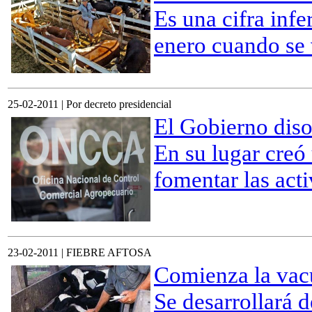
Es una cifra infe
enero cuando se 
25-02-2011 | Por decreto presidencial
El Gobierno dis
En su lugar creó
fomentar las act
23-02-2011 | FIEBRE AFTOSA
Comienza la vac
Se desarrollará 