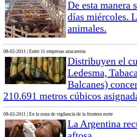
De esta manera s
días miércoles. 
animales.
08-02-2011 | Entre 11 empresas azucareras
Distribuyen el c
Ledesma, Tabacal
Balcanes) concen
210.691 metros cúbicos asignada 
08-02-2011 | En la zona de vigilancia de la frontera norte
La Argentina recu
aftosa